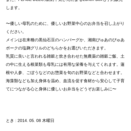
します。
〜優しい母乳のために、優しいお野菜中心のお弁当を召し上がり
ください。
メインは在来種の黒仙石豆のハンバーグか、湘南ぴゅあのぴゅあ
ポークの塩麹グリルのどちらかをお選びいただきます。
乳質に良いと言われる雑穀と炊き合わせた無農薬の雑穀ご飯、土
の中に生える根菜類も母乳には有用な栄養を与えてくれます。蓮
根や人参、ごぼうなどのお惣菜を旬のお野菜などと合わせます。
海藻類なども加え身体を温め、血流を促す食材から安心して子育
てにつながる心と身体に優しいお弁当をどうぞお楽しみに〜
とき : 2014. 05. 08 木曜日