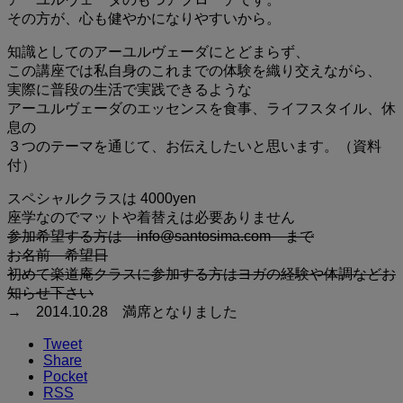
その方が、心も健やかになりやすいから。
知識としてのアーユルヴェーダにとどまらず、
この講座では私自身のこれまでの体験を織り交えながら、
実際に普段の生活で実践できるような
アーユルヴェーダのエッセンスを食事、ライフスタイル、休
息の
３つのテーマを通じて、お伝えしたいと思います。（資料
付）
スペシャルクラスは 4000yen
座学なのでマットや着替えは必要ありません
参加希望する方は info@santosima.com まで
お名前 希望日
初めて楽道庵クラスに参加する方はヨガの経験や体調などお
知らせ下さい
→ 2014.10.28 満席となりました
Tweet
Share
Pocket
RSS