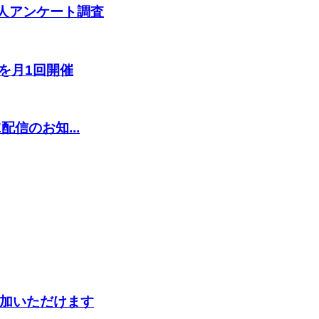
8人アンケート調査
を月1回開催
E配信のお知...
加いただけます