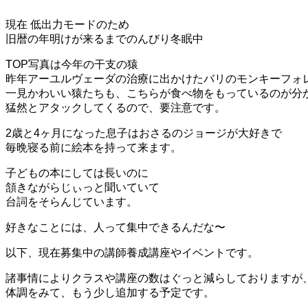
現在 低出力モードのため
旧暦の年明けが来るまでのんびり冬眠中
TOP写真は今年の干支の猿
昨年アーユルヴェーダの治療に出かけたバリのモンキーフォ
一見かわいい猿たちも、こちらが食べ物をもっているのが分
猛然とアタックしてくるので、要注意です。
2歳と4ヶ月になった息子はおさるのジョージが大好きで
毎晩寝る前に絵本を持って来ます。
子どもの本にしては長いのに
頷きながらじぃっと聞いていて
台詞をそらんじています。
好きなことには、人って集中できるんだな〜
以下、現在募集中の講師養成講座やイベントです。
諸事情によりクラスや講座の数はぐっと減らしておりますが
体調をみて、もう少し追加する予定です。