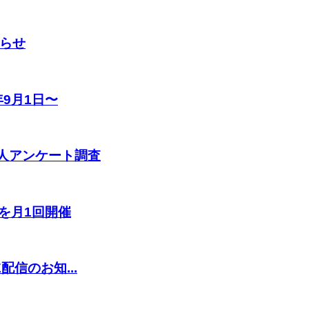
知らせ
9月1日〜
8人アンケート調査
を月1回開催
E配信のお知...