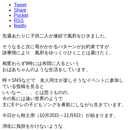
Tweet
Share
Pocket
RSS
feedly
先週あたりに子供二人が連続で風邪をひきました。
そうなると次に母がかかるパターンがお約束ですが
諸事情により 風邪をゆっくりひくことは避けたく。
相変わらず9時には布団に入るという
おばあちゃんのような生活をしています。
時々SNSなどで 友人同士が楽しそうなイベントに参加し
ている投稿を見ると
いいなー、、、とは思うものの、
今の私には遠い世界のようで
主にEテレの子どもソングを鼻歌にしながら生きています。
今日から秋土用（10月20日～11月6日）が始まります。
消化に負担をかけないような