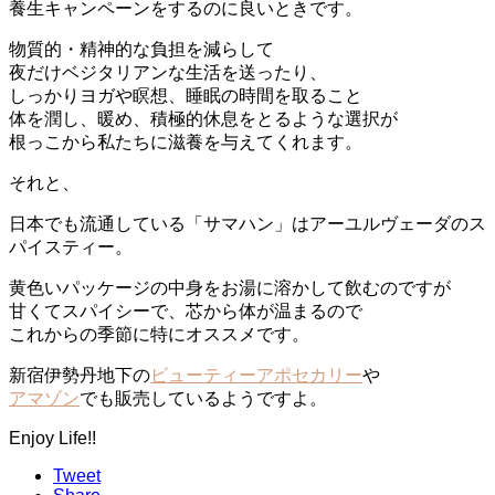
養生キャンペーンをするのに良いときです。
物質的・精神的な負担を減らして
夜だけベジタリアンな生活を送ったり、
しっかりヨガや瞑想、睡眠の時間を取ること
体を潤し、暖め、積極的休息をとるような選択が
根っこから私たちに滋養を与えてくれます。
それと、
日本でも流通している「サマハン」はアーユルヴェーダのス
パイスティー。
黄色いパッケージの中身をお湯に溶かして飲むのですが
甘くてスパイシーで、芯から体が温まるので
これからの季節に特にオススメです。
新宿伊勢丹地下の
ビューティーアポセカリー
や
アマゾン
でも販売しているようですよ。
Enjoy Life!!
Tweet