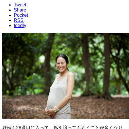
Tweet
Share
Pocket
RSS
feedly
妊娠も28週目に入って 席を譲ってもらうことが多くなり