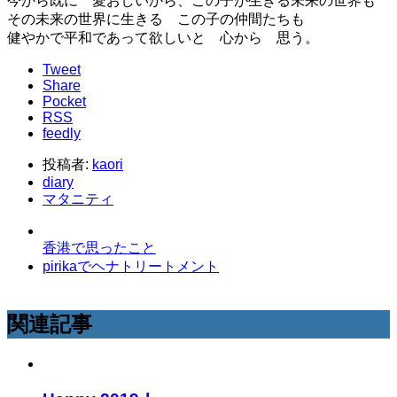
今から既に 愛おしいから、この子が生きる未来の世界も
その未来の世界に生きる この子の仲間たちも
健やかで平和であって欲しいと 心から 思う。
Tweet
Share
Pocket
RSS
feedly
投稿者:
kaori
diary
マタニティ
香港で思ったこと
pirikaでヘナトリートメント
関連記事