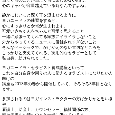
当たり前のことが当たり前に楽しめないのは、
心のキャパが容量越えている時なんですよね。
静かにじいっと深く耳を澄ませるように
ヨガニードラの練習をすると、
心にすっきりと余裕が生まれます。
可愛い赤ちゃんをちゃんと可愛く思えること
一緒に頑張ってくれてる家族にイライラしないこと
外からやってくるニュースに侵蝕されすぎないこと
そんなベーシックで、かけがえのない大切なところを
しっかりと支えてくれる、実用的なセラピーとして
私自身、助けられました。
ヨガニードラ・セラピスト養成講座といって
これを自分自身や周りの人に伝えるセラピストになりたい方
向けの
講座も2013年の春から開催していて、そろそろ3年目となり
ます。
参加されるのはヨガインストラクターの方ばかりかと思いき
や
看護士、助産士、カウンセラー、福祉関係の方、
精神疾患をお持ちの方と一緒に働いている方、