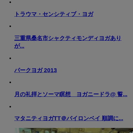
トラウマ・センシティブ・ヨガ
三重県桑名市シャクティモンディヨガあり
が...
パークヨガ 2013
月の礼拝とソーマ瞑想 ヨガニードラ@ 誓...
マタニティヨガTT＠バイロンベイ 順調に...