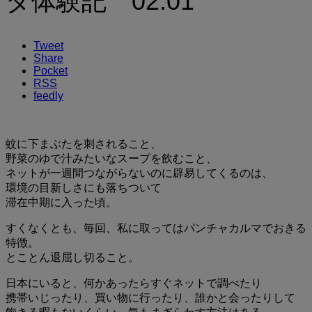
ダ体験記 02.01
Tweet
Share
Pocket
RSS
feedly
蚊に下まぶたを刺されること、
野菜のゆで汁みたいなスープを飲むこと、
ネットが一週間つながらないのに辟易してくるのは、
環境の目新しさにも落ちついて
滞在中期に入った頃。
すくなくとも、毎回、私に取ってはパンチャカルマでおきる
特徴。
とことん退屈し切ること。
日本にいると、何かあったらすぐネットで調べたり
携帯いじったり、買い物に行ったり、誰かと会ったりして