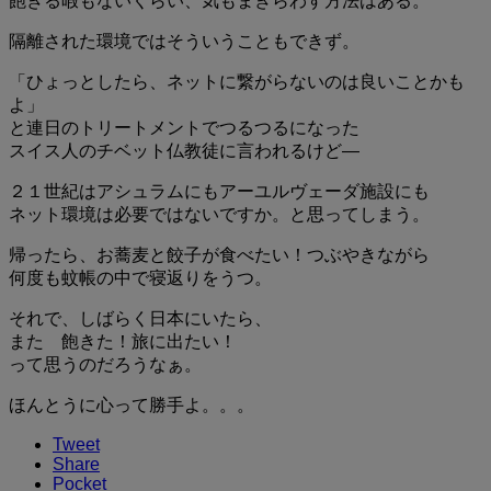
飽きる暇もないくらい、気もまぎらわす方法はある。
隔離された環境ではそういうこともできず。
「ひょっとしたら、ネットに繋がらないのは良いことかも
よ」
と連日のトリートメントでつるつるになった
スイス人のチベット仏教徒に言われるけど―
２１世紀はアシュラムにもアーユルヴェーダ施設にも
ネット環境は必要ではないですか。と思ってしまう。
帰ったら、お蕎麦と餃子が食べたい！つぶやきながら
何度も蚊帳の中で寝返りをうつ。
それで、しばらく日本にいたら、
また 飽きた！旅に出たい！
って思うのだろうなぁ。
ほんとうに心って勝手よ。。。
Tweet
Share
Pocket