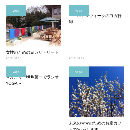
yoga
yoga
ゴールデンウィークのヨガ行
脚
女性のためのヨガリトリート
2012.04.18
2012.04.12
yoga
yoga
４月より、NHK第一でラジオ
YOGA〜
未来のママのためのお産カフ
ェでYogaします